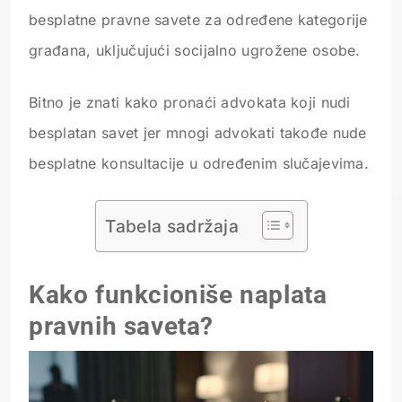
besplatne pravne savete za određene kategorije
građana, uključujući socijalno ugrožene osobe.
Bitno je znati kako pronaći advokata koji nudi
besplatan savet jer mnogi advokati takođe nude
besplatne konsultacije u određenim slučajevima.
Tabela sadržaja
Kako funkcioniše naplata
pravnih saveta?