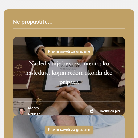
Ne propustite...
Pravni saveti za građane
Nasleđivanje bez testamenta: ko
nasleđuje, kojim redom i koliki deo
pripada
Marko
1 sedmica pre
Gruban
Pravni saveti za građane