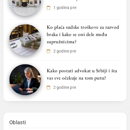
1 godina pre
Ko plaća sudske troškove za razvod
braka i kako se oni dele među
supružnicima?
2 godine pre
Kako postati advokat u Srbiji i šta
vas sve očekuje na tom putu?
2 godine pre
Oblasti