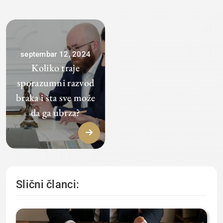
septembar 12, 2024
Koliko traje
sporazumni razvod
braka i šta sve može
da ga ubrza?
Slični članci: