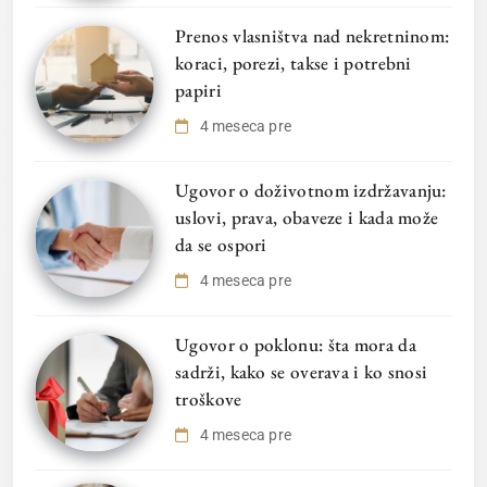
Prenos vlasništva nad nekretninom:
koraci, porezi, takse i potrebni
papiri
4 meseca pre
Ugovor o doživotnom izdržavanju:
uslovi, prava, obaveze i kada može
da se ospori
4 meseca pre
Ugovor o poklonu: šta mora da
sadrži, kako se overava i ko snosi
troškove
4 meseca pre