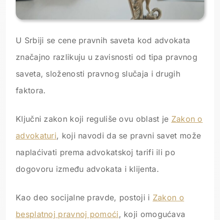
U Srbiji se cene pravnih saveta kod advokata
značajno razlikuju u zavisnosti od tipa pravnog
saveta, složenosti pravnog slučaja i drugih
faktora.
Ključni zakon koji reguliše ovu oblast je
Zakon o
advokaturi
, koji navodi da se pravni savet može
naplaćivati prema advokatskoj tarifi ili po
dogovoru između advokata i klijenta.
Kao deo socijalne pravde, postoji i
Zakon o
besplatnoj pravnoj pomoći
, koji omogućava