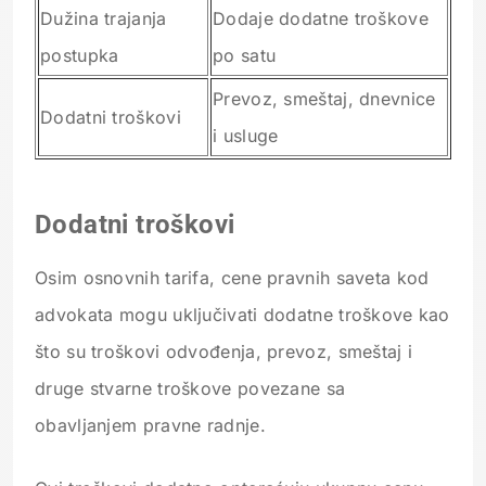
Dužina trajanja
Dodaje dodatne troškove
postupka
po satu
Prevoz, smeštaj, dnevnice
Dodatni troškovi
i usluge
Dodatni troškovi
Osim osnovnih tarifa, cene pravnih saveta kod
advokata mogu uključivati dodatne troškove kao
što su troškovi odvođenja, prevoz, smeštaj i
druge stvarne troškove povezane sa
obavljanjem pravne radnje.