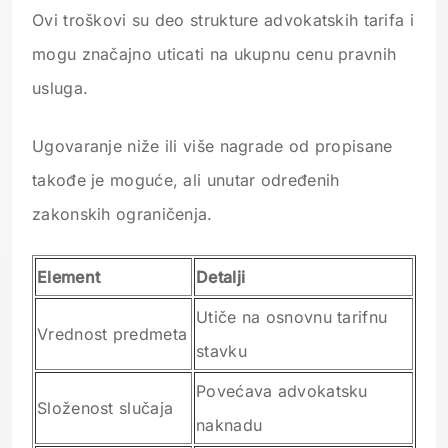
Ovi troškovi su deo strukture advokatskih tarifa i
mogu značajno uticati na ukupnu cenu pravnih
usluga.
Ugovaranje niže ili više nagrade od propisane
takođe je moguće, ali unutar određenih
zakonskih ograničenja.
Element
Detalji
Utiče na osnovnu tarifnu
Vrednost predmeta
stavku
Povećava advokatsku
Složenost slučaja
naknadu