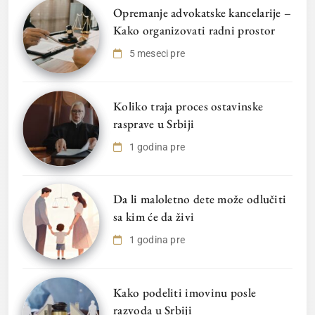
Opremanje advokatske kancelarije –
Kako organizovati radni prostor
5 meseci pre
Koliko traja proces ostavinske
rasprave u Srbiji
1 godina pre
Da li maloletno dete može odlučiti
sa kim će da živi
1 godina pre
Kako podeliti imovinu posle
razvoda u Srbiji