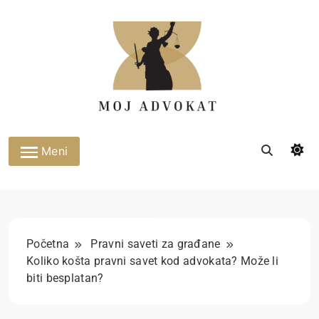
Skip
to
content
Moj advokat
Meni
Početna
Pravni saveti za građane
Koliko košta pravni savet kod advokata? Može li
biti besplatan?