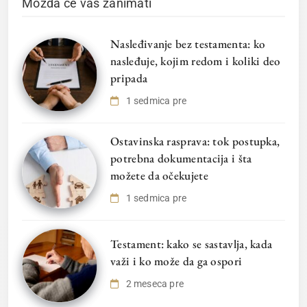
Možda će vas zanimati
Nasleđivanje bez testamenta: ko
nasleđuje, kojim redom i koliki deo
pripada
1 sedmica pre
Ostavinska rasprava: tok postupka,
potrebna dokumentacija i šta
možete da očekujete
1 sedmica pre
Testament: kako se sastavlja, kada
važi i ko može da ga ospori
2 meseca pre