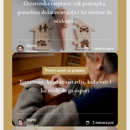
Ostavinska rasprava: tok postupka,
potrebna dokumentacija i šta možete da
očekujete
Marko
1 sedmica pre
Gruban
Pravni saveti za građane
Testament: kako se sastavlja, kada važi i
ko može da ga ospori
Marko
2 meseca pre
Gruban