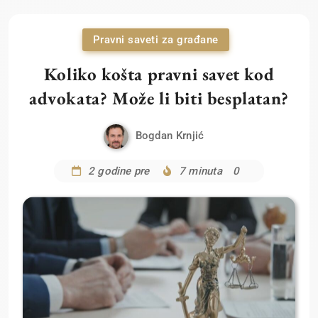
Pravni saveti za građane
Koliko košta pravni savet kod
advokata? Može li biti besplatan?
Bogdan Krnjić
2 godine pre
7 minuta
0