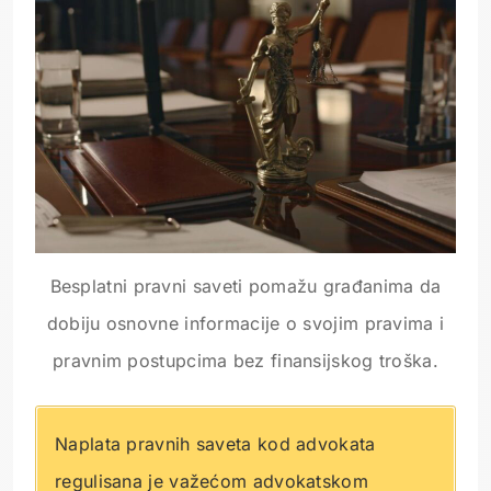
Besplatni pravni saveti pomažu građanima da
dobiju osnovne informacije o svojim pravima i
pravnim postupcima bez finansijskog troška.
Naplata pravnih saveta kod advokata
regulisana je važećom advokatskom