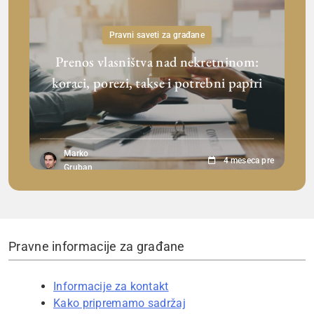
Pravni saveti za građane
Prenos vlasništva nad nekretninom:
koraci, porezi, takse i potrebni papiri
Marko
4 meseca pre
Gruban
Pravne informacije za građane
Informacije za kontakt
Kako pripremamo sadržaj