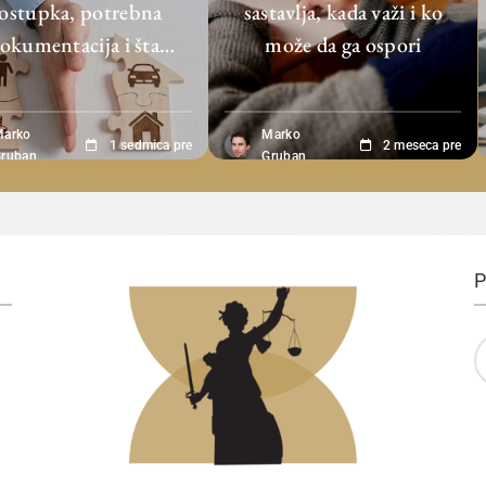
ostupka, potrebna
sastavlja, kada važi i ko
okumentacija i šta
može da ga ospori
ožete da očekujete
Marko
Marko
1 sedmica pre
2 meseca pre
ruban
Gruban
P
P
z