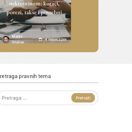
nekretninom: koraci,
porezi, takse i potrebni
papiri
Marko
4 meseca pre
Gruban
retraga pravnih tema
retraga
a: