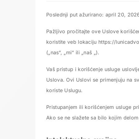
Poslednji put ažurirano: april 20, 202
Pažljivo pročitajte ove Uslove korišće
koristite veb lokaciju https://lunicad
(„nas“, „mi“ ili „naš „).
Vaš pristup i korišćenje usluge uslov
Uslova. Ovi Uslovi se primenjuju na sve
koriste Uslugu.
Pristupanjem ili korišćenjem usluge 
Ako se ne slažete sa bilo kojim delom 