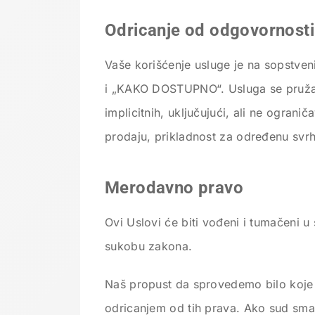
Odricanje od odgovornosti
Vaše korišćenje usluge je na sopstve
i „KAKO DOSTUPNO“. Usluga se pruža bez
implicitnih, uključujući, ali ne ogran
prodaju, prikladnost za određenu svrhu
Merodavno pravo
Ovi Uslovi će biti vođeni i tumačeni
sukobu zakona.
Naš propust da sprovedemo bilo koje p
odricanjem od tih prava. Ako sud smat