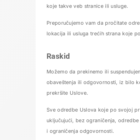
koje takve veb stranice ili usluge.
Preporučujemo vam da pročitate odredb
lokacija ili usluga trećih strana koje p
Raskid
Možemo da prekinemo ili suspendujem
obaveštenja ili odgovornosti, iz bilo 
prekršite Uslove.
Sve odredbe Uslova koje po svojoj pri
uključujući, bez ograničenja, odredbe
i ograničenja odgovornosti.