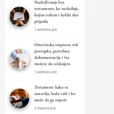
Nasleđivanje bez
testamenta: ko nasleđuje,
kojim redom i koliki deo
pripada
1 sedmica pre
Ostavinska rasprava: tok
postupka, potrebna
dokumentacija i šta
možete da očekujete
1 sedmica pre
Testament: kako se
sastavlja, kada važi i ko
može da ga ospori
2 meseca pre