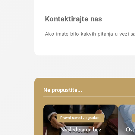
Kontaktirajte nas
Ako imate bilo kakvih pitanja u vezi s
Ne propustite...
Pravni saveti za građane
Nasleđivanje bez
Ost