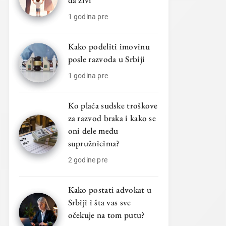
da živi
1 godina pre
Kako podeliti imovinu
posle razvoda u Srbiji
1 godina pre
Ko plaća sudske troškove
za razvod braka i kako se
oni dele među
supružnicima?
2 godine pre
Kako postati advokat u
Srbiji i šta vas sve
očekuje na tom putu?