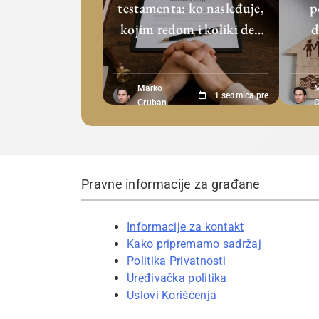
testamenta: ko nasleđuje,
p
kojim redom i koliki deo
d
pripada
m
Marko
1 sedmica pre
Gruban
G
Pravne informacije za građane
Informacije za kontakt
Kako pripremamo sadržaj
Politika Privatnosti
Uređivačka politika
Uslovi Korišćenja