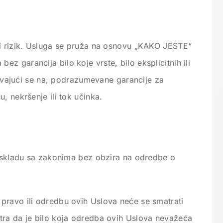
ni rizik. Usluga se pruža na osnovu „KAKO JESTE“
 garancija bilo koje vrste, bilo eksplicitnih ili
ičavajući se na, podrazumevane garancije za
, nekršenje ili tok učinka.
 u skladu sa zakonima bez obzira na odredbe o
ravo ili odredbu ovih Uslova neće se smatrati
ra da je bilo koja odredba ovih Uslova nevažeća