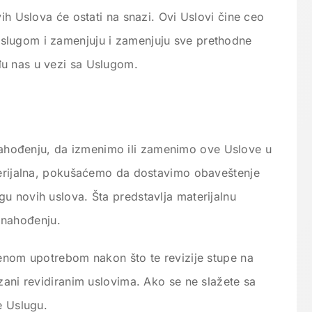
ih Uslova će ostati na snazi. Ovi Uslovi čine ceo
slugom i zamenjuju i zamenjuju sve prethodne
u nas u vezi sa Uslugom.
hođenju, da izmenimo ili zamenimo ove Uslove u
terijalna, pokušaćemo da dostavimo obaveštenje
u novih uslova. Šta predstavlja materijalnu
nahođenju.
jenom upotrebom nakon što te revizije stupe na
ezani revidiranim uslovima. Ako se ne slažete sa
e Uslugu.