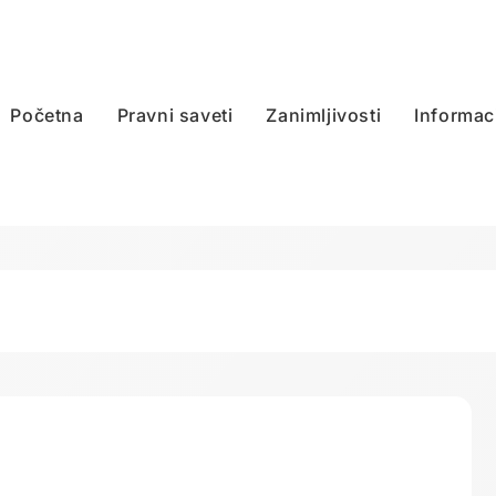
Početna
Pravni saveti
Zanimljivosti
Informac