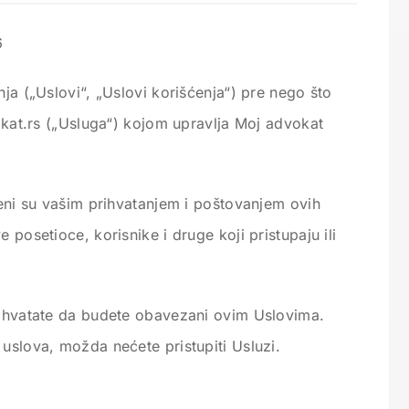
6
nja („Uslovi“, „Uslovi korišćenja“) pre nego što
vokat.rs („Usluga“) kojom upravlja Moj advokat
ljeni su vašim prihvatanjem i poštovanjem ovih
 posetioce, korisnike i druge koji pristupaju ili
prihvatate da budete obavezani ovim Uslovima.
uslova, možda nećete pristupiti Usluzi.