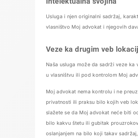
Intelektualna svojina
Usluga i njen originalni sadržaj, karakt
vlasništvo Moj advokat i njegovih dav
Veze ka drugim veb lokac
Naša usluga može da sadrži veze ka ve
u vlasništvu ili pod kontrolom Moj ad
Moj advokat nema kontrolu i ne preuz
privatnosti ili praksu bilo kojih veb lok
slažete se da Moj advokat neće biti o
bilo kakvu štetu ili gubitak prouzroko
oslanjanjem na bilo koji takav sadržaj,