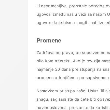
ili neprimenljiva, preostale odredbe ov
ugovor između nas u vezi sa našom U
ugovore koje bismo mogli imati izmeđ
Promene
Zadržavamo pravo, po sopstvenom na
bilo kom trenutku. Ako je revizija ma
najmanje 30 dana pre stupanja na snag
promenu odredićemo po sopstvenom 
Nastavkom pristupa našoj Usluzi ili n
snagu, saglasni ste da ćete biti obav
novim uslovima, prestanite da koristit