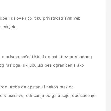
e i uslove i politiku privatnosti svih veb
osećujete.
o pristup našoj Usluzi odmah, bez prethodnog
kog razloga, uključujući bez ograničenja ako
rodi treba da opstanu i nakon raskida,
 o vlasništvu, odricanje od garancije, obeštećenje