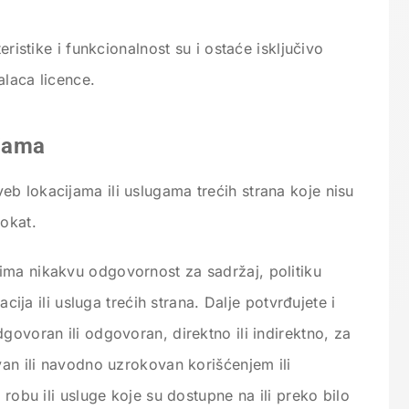
eristike i funkcionalnost su i ostaće isključivo
alaca licence.
ijama
b lokacijama ili uslugama trećih strana koje nisu
vokat.
ima nikakvu odgovornost za sadržaj, politiku
acija ili usluga trećih strana. Dalje potvrđujete i
dgovoran ili odgovoran, direktno ili indirektno, za
van ili navodno uzrokovan korišćenjem ili
 robu ili usluge koje su dostupne na ili preko bilo