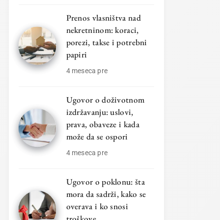
Prenos vlasništva nad
nekretninom: koraci,
porezi, takse i potrebni
papiri
4 meseca pre
Ugovor o doživotnom
izdržavanju: uslovi,
prava, obaveze i kada
može da se ospori
4 meseca pre
Ugovor o poklonu: šta
mora da sadrži, kako se
overava i ko snosi
troškove