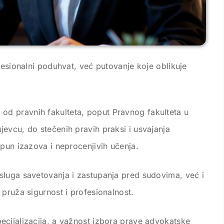
fesionalni poduhvat, već putovanje koje oblikuje
d pravnih fakulteta, poput Pravnog fakulteta u
evcu, do stečenih pravih praksi i usvajanja
 pun izazova i neprocenjivih učenja.
sluga savetovanja i zastupanja pred sudovima, već i
 pruža sigurnost i profesionalnost.
ecijalizacija, a važnost izbora prave advokatske