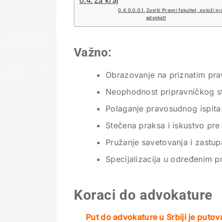
Za kraj
Završi Pravni fakultet, položi p
advokat!
Važno:
Obrazovanje na priznatim pra
Neophodnost pripravničkog s
Polaganje pravosudnog ispita
Stečena praksa i iskustvo pre
Pružanje savetovanja i zastup
Specijalizacija u određenim p
Koraci do advokature
Put do advokature u Srbiji je puto