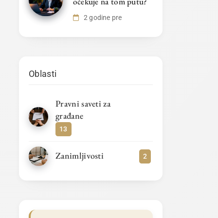
očekuje na tom putu?
2 godine pre
Oblasti
Pravni saveti za
građane
13
Zanimljivosti
2