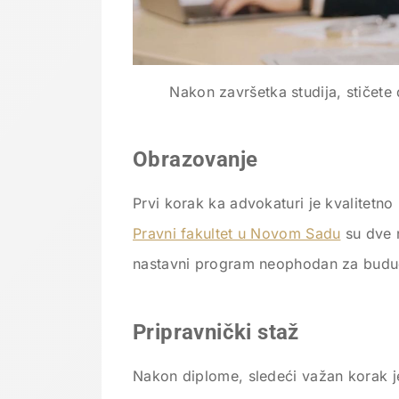
Nakon završetka studija, stičet
Obrazovanje
Prvi korak ka advokaturi je kvalitetn
Pravni fakultet u Novom Sadu
su dve n
nastavni program neophodan za budu
Pripravnički staž
Nakon diplome, sledeći važan korak je