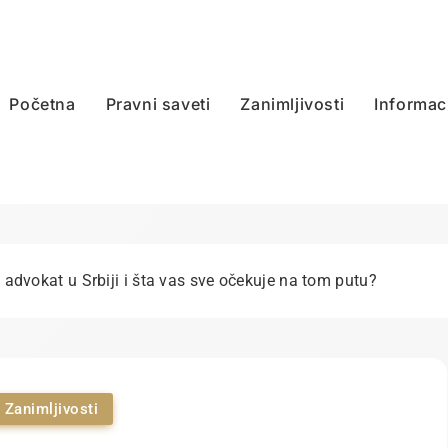
Početna
Pravni saveti
Zanimljivosti
Informac
 advokat u Srbiji i šta vas sve očekuje na tom putu?
Zanimljivosti