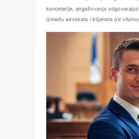
kancelarije, angažovanja odgovaraju
između advokata i klijenata od vitaln