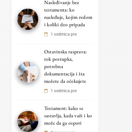
Nasleđivanje bez
testamenta: ko
nasleđuje, kojim redom
i koliki deo pripada
1 sedmica pre
Ostavinska rasprava:
tok postupka,
potrebna
dokumentacija i šta
možete da očekujete
1 sedmica pre
Testament: kako se
sastavlja, kada važi i ko
može da ga ospori