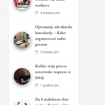
troškove
4 meseca pre
Opremanje advokatske
kancelarije – Kako
organizovati radni
prostor
5 meseci pre
Koliko traja proces
ostavinske rasprave u
Srbiji
1 godina pre
Da li maloletno dete