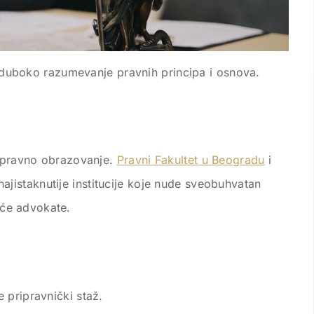
e duboko razumevanje pravnih principa i osnova.
o pravno obrazovanje.
Pravni Fakultet u Beogradu
i
ajistaknutije institucije koje nude sveobuhvatan
će advokate.
 pripravnički staž.