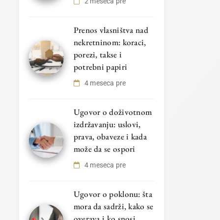
2 meseca pre
Prenos vlasništva nad
nekretninom: koraci,
porezi, takse i
potrebni papiri
4 meseca pre
Ugovor o doživotnom
izdržavanju: uslovi,
prava, obaveze i kada
može da se ospori
4 meseca pre
Ugovor o poklonu: šta
mora da sadrži, kako se
overava i ko snosi