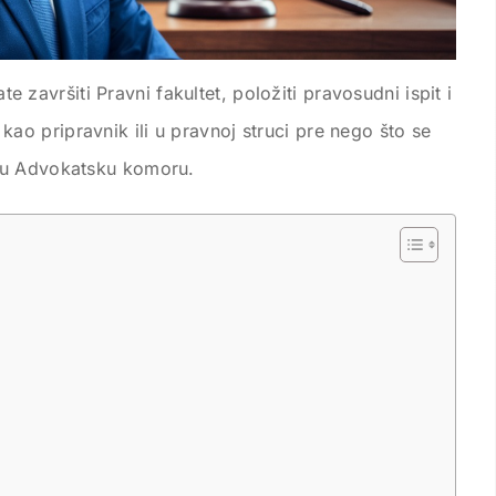
te završiti Pravni fakultet, položiti pravosudni ispit i
kao pripravnik ili u pravnoj struci pre nego što se
 u Advokatsku komoru.