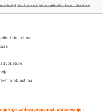
ravosudni ispit, stekni iskustvo i upiši se u Advokatsku komoru – tek tada si
vnim fakultetima
taža
 advokature
anja
ravnim oblastima
vanje koje zahteva predanost, obrazovanje i