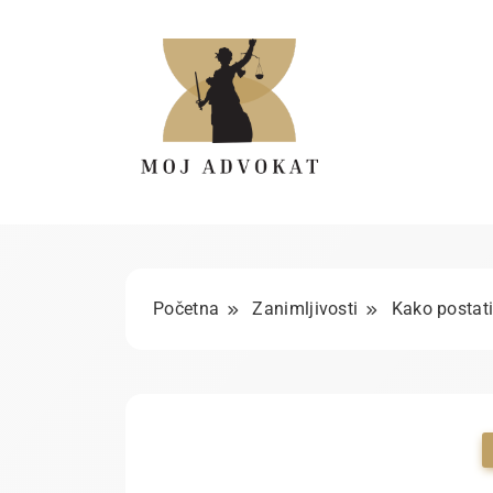
Skip
to
content
Moj advokat
Početna
Zanimljivosti
Kako postati