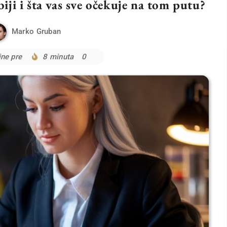
iji i šta vas sve očekuje na tom putu?
Marko Gruban
ne pre
8 minuta
0