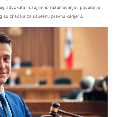
ćeg advokata i uzajamno razumevanje i poverenje
og su značaja za uspešnu pravnu karijeru.