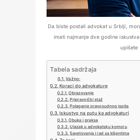
Da biste postali advokat u Srbiji, mora
imati najmanje dve godine iskustva 
upišete
Tabela sadržaja
Važno:
Koraci do advokature
Obrazovanje
Pripravnički staž
Polaganje pravosudnog ispita
Iskustvo na putu ka advokaturi
Obuka i praksa
Ulazak u advokatsku komoru
Savetovanja i rad sa klijentima