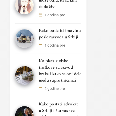
može odlučiti sa kim
će da živi
1 godina pre
Kako podeliti imovinu
posle razvoda u Srbiji
1 godina pre
Ko plaća sudske
troškove za razvod
braka i kako se oni dele
među supružnicima?
2 godine pre
Kako postati advokat
u Srbiji i šta vas sve